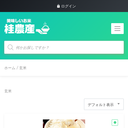
ログイン
商
品
検
索
ホーム
/ 玄米
玄米
デフォルト表示