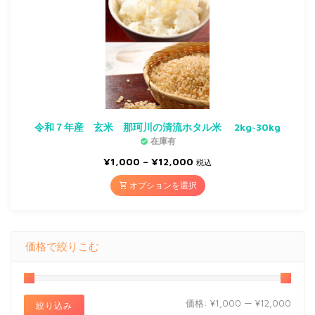
令和７年産 玄米 那珂川の清流ホタル米 2kg~30kg
在庫有
価
¥
1,000
–
¥
12,000
税込
格
帯:
オプションを選択
¥1,000
–
¥12,000
価格で絞りこむ
最
最
価格:
¥1,000
—
¥12,000
絞り込み