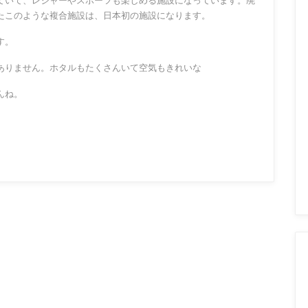
ていて、レジャーやスポーツも楽しめる施設になっています。廃
たこのような複合施設は、日本初の施設になります。
す。
ありません。ホタルもたくさんいて空気もきれいな
んね。