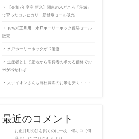
【令和7年度産 新米】関東の米どころ「茨城」
で育ったコシヒカリ 新登場セール販売
もち米正月用 水戸ホーリーホック優勝セール
販売
水戸ホーリーホックがJ2優勝
生産者として産地から消費者の求める価格でお
米が出せれば
大手イオンさんも自社農園のお米を安く・・・
最近のコメント
お正月用の餅を搗くのに一枚、何キロ（何
升？）
に
フジタミキ
より