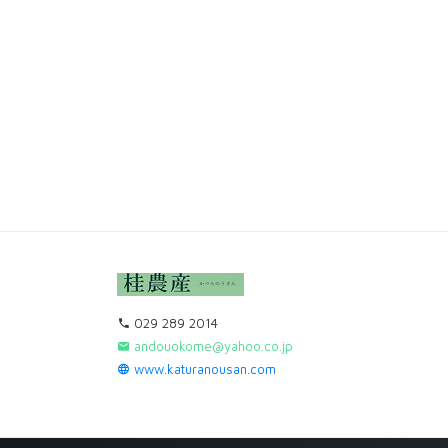
029 289 2014
andouokome@yahoo.co.jp
www.katuranousan.com