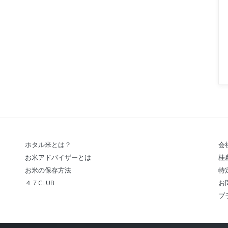
ホタル米とは？
会
お米アドバイザーとは
桂
お米の保存方法
特
４７CLUB
お
プ