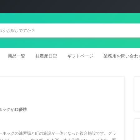
商品一覧
桂農産日記
ギフトページ
業務用お問い合わ
ックがJ2優勝
リーホックの練習場と町の施設が一体となった複合施設です。グラ