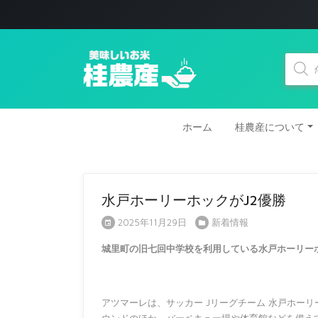
商
品
検
索
ホーム
桂農産について
水戸ホーリーホックがJ2優勝
2025年11月29日
新着情報
城里町の旧七回中学校を利用している水戸ホーリーホ
アツマーレは、サッカー Jリーグチーム 水戸ホー