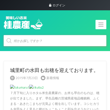
ログイン
商
品
検
索
城里町の水田も出穂を迎えております。
2015年7月23日
新着情報
７月下旬に入りホタル米生産農家の、お米も早出のものは、穂
が出てきました。まず、早生品種の茨城県産地品種銘柄、ふく
まる・あきたこまちが元気よく穂を出しています。コシヒカリ
も水田をよく見ると穂がちょこちょこと顔を出そうかといった