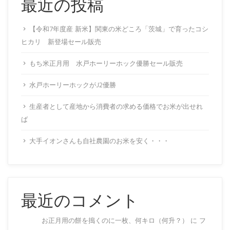
最近の投稿
【令和7年度産 新米】関東の米どころ「茨城」で育ったコシ
ヒカリ 新登場セール販売
もち米正月用 水戸ホーリーホック優勝セール販売
水戸ホーリーホックがJ2優勝
生産者として産地から消費者の求める価格でお米が出せれ
ば
大手イオンさんも自社農園のお米を安く・・・
最近のコメント
お正月用の餅を搗くのに一枚、何キロ（何升？）
に
フ