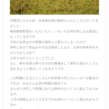
日曜日にホタル米、生産者代表の角田さんのところに行ってき
ました。
毎回新鮮野菜をいただいたり、いろいろお米以外にもお世話に
なっている方です。
今年のお米はやや収量が例年より落ちてしまったので
来年に向けて米ぬかや大豆の粉砕したもの、お米の砕米等を今
のうちから入れて
土作りを行うということでした。
また、畔や水田の周りの小川の整備をして来年も蛍がたくさん
見れるように努力してくれるそうです。
この時期になるとたくさんの生産者の方にカレンダーを配るの
ですが、みなさんお米の時期が過ぎても
まだまだ大忙しで田畑に出ては来年の土づくりに励んでおられ
ます。
４月の田植えから１０月までがお米のシーズンと思われがちで
すが