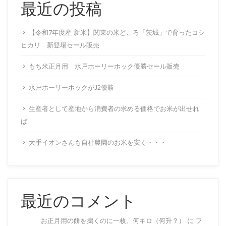
最近の投稿
【令和7年度産 新米】関東の米どころ「茨城」で育ったコシ
ヒカリ 新登場セール販売
もち米正月用 水戸ホーリーホック優勝セール販売
水戸ホーリーホックがJ2優勝
生産者として産地から消費者の求める価格でお米が出せれ
ば
大手イオンさんも自社農園のお米を安く・・・
最近のコメント
お正月用の餅を搗くのに一枚、何キロ（何升？）
に
フ