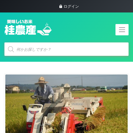
ログイン
商
品
検
索