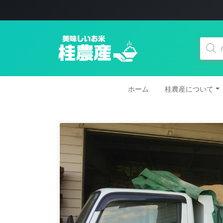
商
品
検
索
ホーム
桂農産について