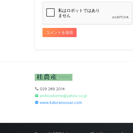
029 289 2014
andouokome@yahoo.co.jp
www.katuranousan.com