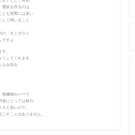
たん）として有効
。燻炭を作るのは
ことも実際には多い
として用いること
料の「モミガライ
んですよ
ます。
かくしてくれます。
ももみ殻を
、無機物のパーラ
野菜にとっては根の
５％と高いので、
起こすことはありません。