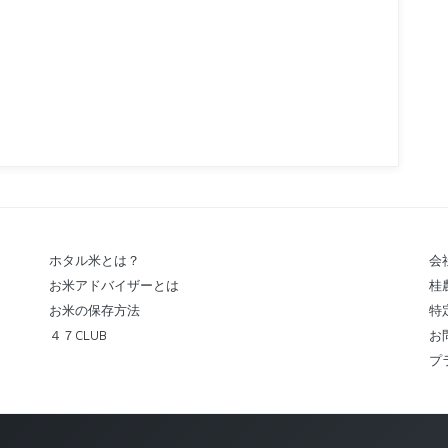
ホタル米とは？
会
お米アドバイザーとは
桂
お米の保存方法
特
４７CLUB
お
プ