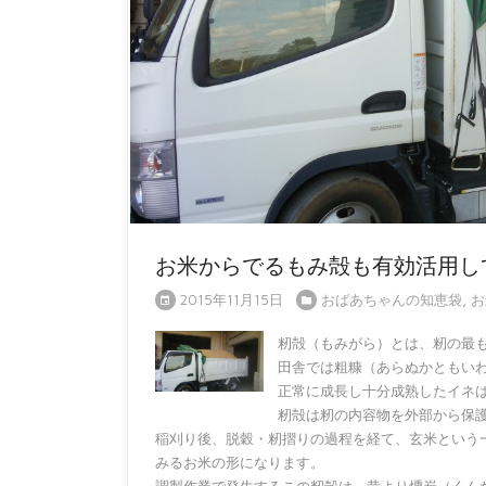
お米からでるもみ殻も有効活用し
2015年11月15日
おばあちゃんの知恵袋
,
お
籾殻（もみがら）とは、籾の最
田舎では粗糠（あらぬかともい
正常に成長し十分成熟したイネ
籾殻は籾の内容物を外部から保
稲刈り後、脱穀・籾摺りの過程を経て、玄米という
みるお米の形になります。