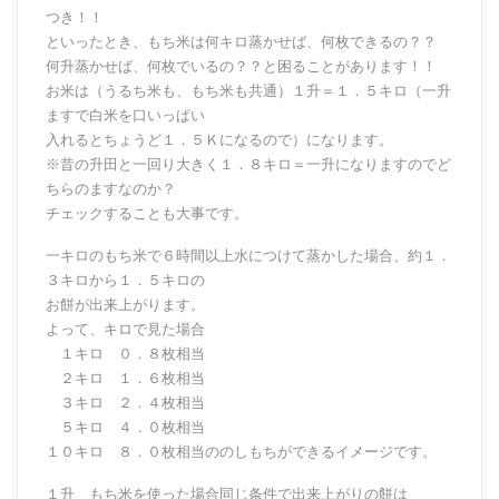
つき！！
といったとき、もち米は何キロ蒸かせば、何枚できるの？？
何升蒸かせば、何枚でいるの？？と困ることがあります！！
お米は（うるち米も、もち米も共通）１升＝１．５キロ（一升
ますで白米を口いっぱい
入れるとちょうど１．５Ｋになるので）になります。
※昔の升田と一回り大きく１．８キロ＝一升になりますのでど
ちらのますなのか？
チェックすることも大事です。
一キロのもち米で６時間以上水につけて蒸かした場合、約１．
３キロから１．５キロの
お餅が出来上がります。
よって、キロで見た場合
１キロ ０．８枚相当
２キロ １．６枚相当
３キロ ２．４枚相当
５キロ ４．０枚相当
１０キロ ８．０枚相当ののしもちができるイメージです。
１升 もち米を使った場合同じ条件で出来上がりの餅は