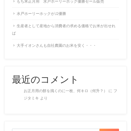
もち米正月用 水戸ホーリーホック優勝セール販売
水戸ホーリーホックがJ2優勝
生産者として産地から消費者の求める価格でお米が出せれ
ば
大手イオンさんも自社農園のお米を安く・・・
最近のコメント
お正月用の餅を搗くのに一枚、何キロ（何升？）
に
フ
ジタミキ
より