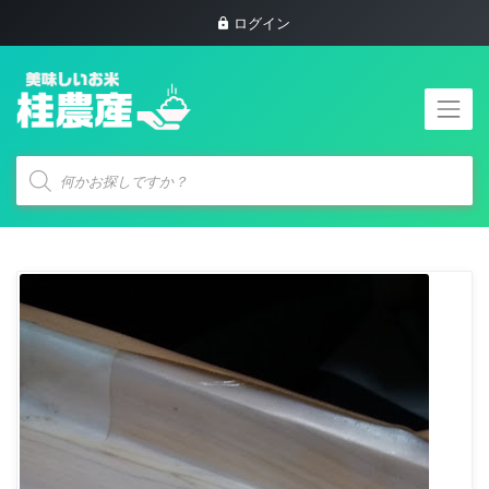
ログイン
商
品
検
索