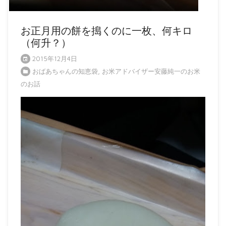
お正月用の餅を搗くのに一枚、何キロ
（何升？）
2015年12月4日
おばあちゃんの知恵袋
,
お米アドバイザー安藤純一のお米
のお話