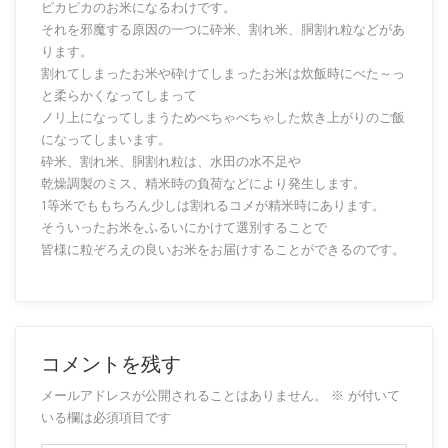
ピカピカのお米になるわけです。
それを邪魔する原因の一つに砕米、割れ米、胴割れ粒などがあ
ります。
割れてしまったお米や砕けてしまったお米は炊飯時にべた～っ
と柔らかくなってしまって
ノリ上になってしまうためべちゃべちゃした炊き上がりのご飯
になってしまいます。
砕米、割れ米、胴割れ粒は、水田の水不足や
乾燥調製のミス、精米時の負荷などにより発生します。
1等米でももちろん少しは割れるコメが精米時にあります。
そういったお米をふるいにかけて選別することで
皆様に粒ぞろえの良いお米をお届けすることができるのです。
コメントを残す
メールアドレスが公開されることはありません。
※
が付いて
いる欄は必須項目です