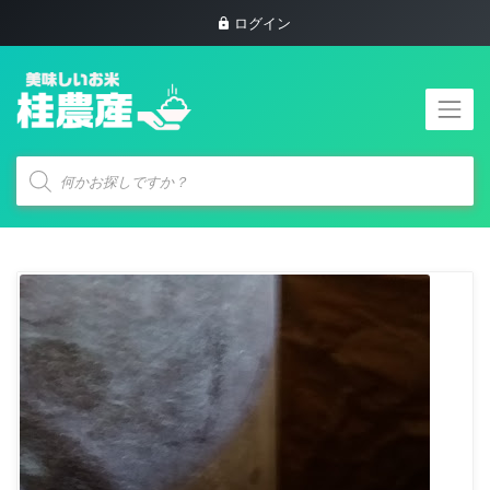
ログイン
商
品
検
索