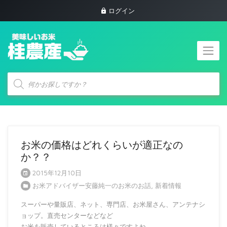
ログイン
商
品
検
索
お米の価格はどれくらいが適正なの
か？？
2015年12月10日
お米アドバイザー安藤純一のお米のお話
,
新着情報
スーパーや量販店、ネット、専門店、お米屋さん、アンテナシ
ョップ。直売センターなどなど
お米を販売しているところは様々ですよね。