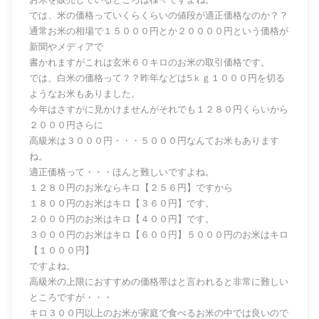
では、米の価格っていくらくらいの値段が適正価格なのか？？
通常お米の相場で１５０００円とか２００００円という価格が
新聞やメディアで
書かれますがこれは玄米６０キロのお米の取引価格です。
では、白米の価格って？？昨年などは5ｋｇ１０００円を切る
ようなお米もありました。
今年はさすがに見かけませんがそれでも１２８０円くらいから
２０００円さらに
高級米は３０００円・・・５０００円なんてお米もあります
ね。
適正価格って・・・ほんと難しいですよね。
１２８０円のお米ならキロ【２５６円】ですから
１８００円のお米はキロ【３６０円】です。
２０００円のお米はキロ【４００円】です。
３０００円のお米はキロ【６００円】５０００円のお米はキロ
【１０００円】
ですよね。
高級米の上限におすすめの価格帯はと言われると非常に難しい
ところですが・・・
キロ３００円以上のお米が家庭で食べるお米の中では良いので