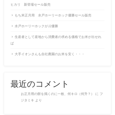
ヒカリ 新登場セール販売
もち米正月用 水戸ホーリーホック優勝セール販売
水戸ホーリーホックがJ2優勝
生産者として産地から消費者の求める価格でお米が出せれ
ば
大手イオンさんも自社農園のお米を安く・・・
最近のコメント
お正月用の餅を搗くのに一枚、何キロ（何升？）
に
フ
ジタミキ
より