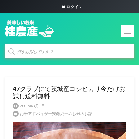
ログイン
商
品
検
索
47クラブにて茨城産コシヒカリ今だけお
試し送料無料
2017年3月1日
お米アドバイザー安藤純一のお米のお話