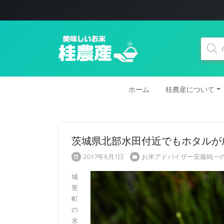
商
品
検
索
ホーム
桂農産について
茨城県北部水田付近でもホタルが
2017年6月1日
お米アドバイザー安藤純一
城
里
町
の
水