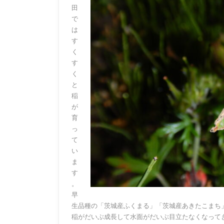
田
で
は
す
く
す
く
と
稲
が
育
っ
て
い
ま
す
。
早
生品種の「茨城産ふくまる」「茨城産あきたこまち
稲がだいぶ成長して水面がだいぶ目立たなくなって