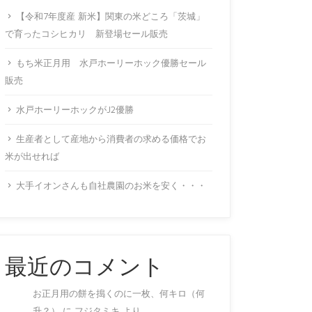
【令和7年度産 新米】関東の米どころ「茨城」
で育ったコシヒカリ 新登場セール販売
もち米正月用 水戸ホーリーホック優勝セール
販売
水戸ホーリーホックがJ2優勝
生産者として産地から消費者の求める価格でお
米が出せれば
大手イオンさんも自社農園のお米を安く・・・
最近のコメント
お正月用の餅を搗くのに一枚、何キロ（何
升？）
に
フジタミキ
より