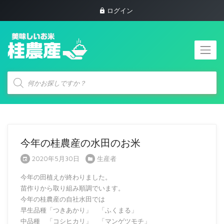
ログイン
商
品
検
索
今年の桂農産の水田のお米
2020年5月30日
生産者
今年の田植えが終わりました。
苗作りから取り組み順調でいます。
今年の桂農産の自社水田では
早生品種「つきあかり」 「ふくまる」
中品種 「コシヒカリ」 「マンゲツモチ」