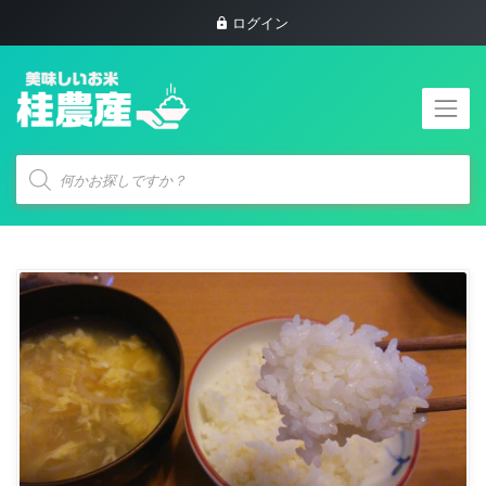
ログイン
商
品
検
索