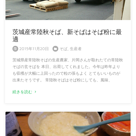
茨城産常陸秋そば、新そばはそば粉に最
適
2015年11月20日
そば
,
生産者
茨城県産常陸秋そばの生産農家、片岡さんが取れたての常陸秋
そばの玄そばを 本日、出荷してくれました。今年は昨年より
も収穫が大幅に上回ったので粒の張もよく とてもいいものが
出来たそうです。 常陸秋そばはそば粉にしても、風味、
続きを読む