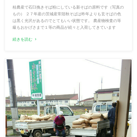
桂農産で石臼挽きそば粉にしている新そばの原料です（写真の
もの） ２７年産の茨城産常陸秋そばは昨年よりも玄そばの色
は黒く光沢があるのでとてもいい状態です。 農産物検査の等
級もおかげさまで１等の商品が続々と入荷してきています
続きを読む