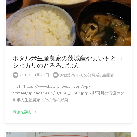
ホタル米生産農家の茨城産やまいもとコ
シヒカリのとろろごはん
2015年11月20日
おばあちゃんの知恵袋
,
生産者
href=”https://www.katuranousan.com/wp-
content/uploads/2015/11/DSC_0040.jpg”> 那珂川の清流ホタ
ル米の生産農家はその他の野菜
続きを読む