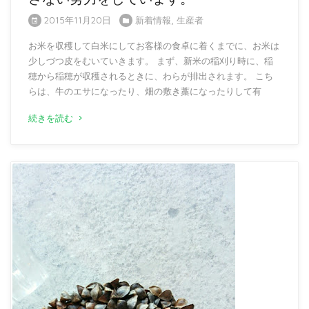
2015年11月20日
新着情報
,
生産者
お米を収穫して白米にしてお客様の食卓に着くまでに、お米は
少しづつ皮をむいていきます。 まず、新米の稲刈り時に、稲
穂から稲穂が収穫されるときに、わらが排出されます。 こち
らは、牛のエサになったり、畑の敷き藁になったりして有
続きを読む