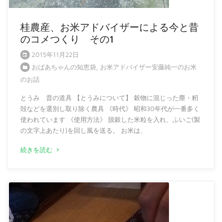
桂農産、お米アドバイザーによる今と昔
のコメつくり その1
2015年11月22日
おばあちゃんの知恵袋
,
お米アドバイザー安藤純一のお米
のお話
とうみ 昔の道具 【とうみについて】 穀物に混じった塵・籾
殻などを選別し取り除く農具 《時代》 昭和30年代が一番多く
使われています 《使用方法》 脱穀した米粒を入れ、ふいご(製
の文字上あたり)を回し風を送る。 お米は、
続きを読む