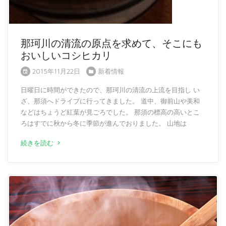
那珂川の清流の原点を求めて、そこにも
おいしいコシヒカリ
2015年11月22日
新着情報
日曜日に時間ができたので、那珂川の清流の上流を目指し い
ざ、那須へドライブに行ってきました。 道中、御前山や美和
などはちょうど紅葉が見ごろでした。 那須の標高の高いとこ
ろはすでに秋から冬に季節が進んでおりました。 山地は
続きを読む