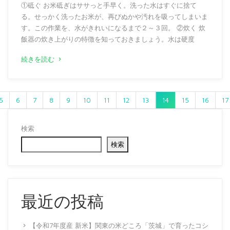
①砥ぐ お米砥ぎはササっと手早く。洗った水はすぐに捨て
る。せっかく洗ったお米が、再びぬかや汚れを吸ってしまいま
す。この作業を、水がきれいになるまで２～３回。 ②炊く 炊
飯器の炊き上がりの特徴を知っておきましょう。水は硬度
続きを読む
5
6
7
8
9
10
11
12
13
14
15
16
17
検索
検索
最近の投稿
【令和7年度産 新米】関東の米どころ「茨城」で育ったコシ