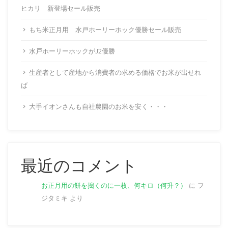
ヒカリ 新登場セール販売
もち米正月用 水戸ホーリーホック優勝セール販売
水戸ホーリーホックがJ2優勝
生産者として産地から消費者の求める価格でお米が出せれ
ば
大手イオンさんも自社農園のお米を安く・・・
最近のコメント
お正月用の餅を搗くのに一枚、何キロ（何升？）
に
フ
ジタミキ
より